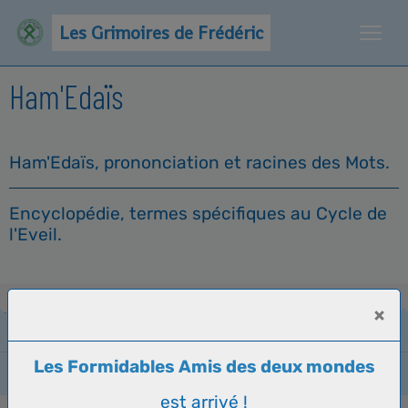
Les Grimoires de Frédéric
Ham'Edaïs
Ham'Edaïs, prononciation et racines des Mots.
Encyclopédie, termes spécifiques au Cycle de
l'Eveil.
×
Les Formidables Amis des deux mondes
Gestion des cookies
est arrivé !