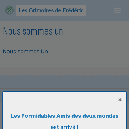
Les Grimoires de Frédéric
Nous sommes un
Nous sommes Un
Gestion des cookies
×
Les Formidables Amis des deux mondes
est arrivé !