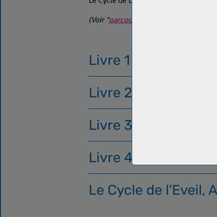
Le Cycle de L'Eveil a enfin pris la fo
(Voir "
parcours éditorial
" pour en savoi
Livre 1 : Aube Mÿsti
Livre 2 : Jour Funèb
Livre 3 : Sombre Cr
Livre 4 : Nuit de Sa
Le Cycle de l'Eveil,