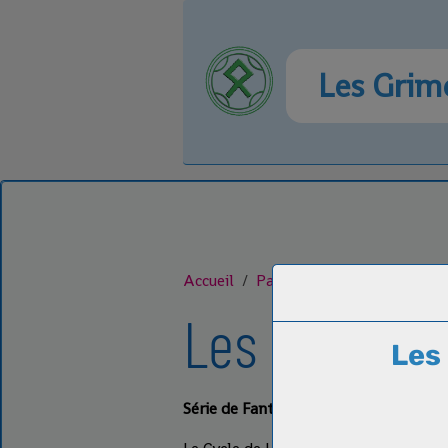
Les Grimo
Accueil
Pages
Mes Romans
Cy
Les Tomes
Les
Série de Fantasy urbaine pour Adultes