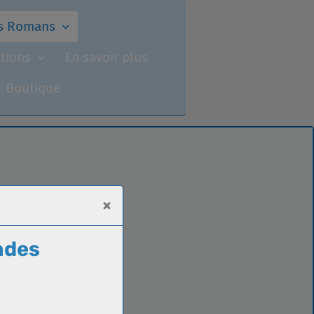
s Romans
ations
En savoir plus
Boutique
×
ndes