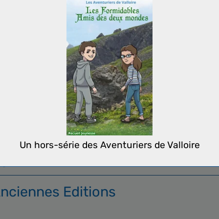
rme souhaité par son auteur dès le départ, soit 4 livres (3 publié
r plus.)
que
re
èpuscule
Un hors-série des Aventuriers de Valloire
ng
 Anciennes Editions