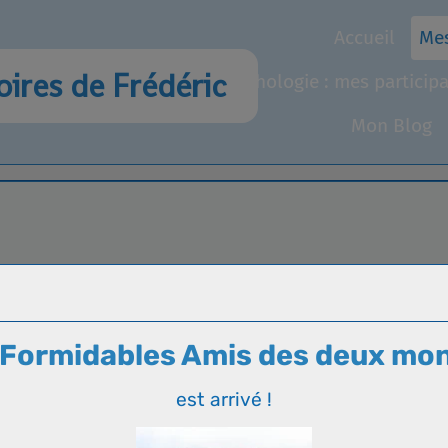
Accueil
Me
ires de Frédéric
Anthologie : mes particip
Mon Blog
cle de l'Eveil
Les Tomes
 Formidables Amis des deux mo
est arrivé !
 et Jeunes Adultes.